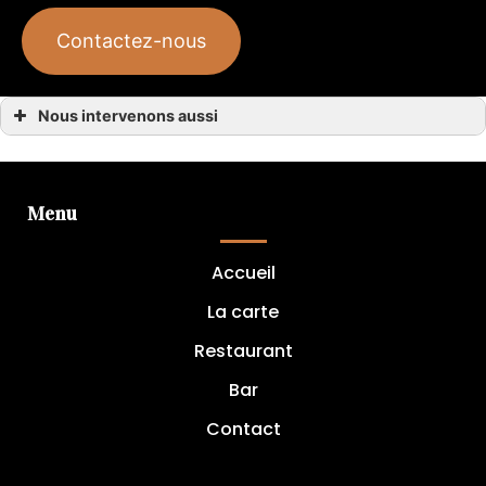
Contactez-nous
Nous intervenons aussi
Bar à cocktail
Bar à cocktail Bègles
Bar à cocktail Gradignan
Bar à cocktail Bordeaux
Bar à cocktail Martillac
Menu
Bar à cocktail Canéjan
Bar à cocktail Mérignac
Bar à cocktail Pessac
Accueil
Bar à cocktail Talence
Bar à cocktail Villenave-d’Ornon
Bar à cocktail Cadaujac
La carte
Restaurant
Bar
Contact