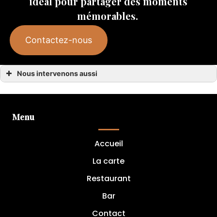
idéal pour partager des moments
mémorables.
Contactez-nous
Nous intervenons aussi
Privatisation restaurant
Privatisation restaurant Bègles
Privatisation restaurant Gradignan
Privatisation restaurant Bordeaux
Privatisation restaurant Martillac
Menu
Privatisation restaurant Canéjan
Privatisation restaurant Mérignac
Privatisation restaurant Pessac
Accueil
Privatisation restaurant Talence
Privatisation restaurant Villenave-d’Ornon
Privatisation restaurant Cadaujac
La carte
Restaurant
Bar
Contact